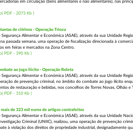
rcadorias em circulação (bens alimentares e não alimentares), nas princip
o( PDF - 2073 Kb )
lantas de citrinos - Operação Trioza
 Segurança Alimentar e Económica (ASAE), através da sua Unidade Regio
u na passada semana, uma operação de fiscalização direcionada à comerci
inos em feiras e mercados na Zona Centro.
o( PDF - 390 Kb )
mbate ao jogo ilícito - Operação Roleta
 Segurança Alimentar e Económica (ASAE), através da sua Unidade Regio
peração de prevenção criminal, no âmbito do combate ao jogo ilícito en
ntos de restauração e bebidas, nos concelhos de Torres Novas, Olhão e T
o( PDF - 310 Kb )
ais de 323 mil euros de artigos contrafeitos
 Segurança Alimentar e Económica (ASAE), através da sua Unidade Naci
nvestigação Criminal (UNIIC), realizou, uma operação de prevenção crimin
te à violação dos direitos de propriedade industrial, designadamente q