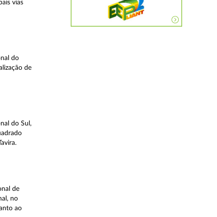
ais vias
nal do
alização de
nal do Sul,
quadrado
avira.
onal de
al, no
uanto ao