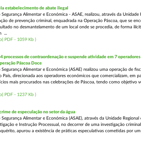
a estabelecimento de abate ilegal
 Segurança Alimentar e Económica - ASAE, realizou, através da Unidade 
ção de prevenção criminal, enquadrada na Operação Páscoa, que se en
sultado no desmantelamento de um local onde se procedia, de forma ilícit
 ...
o( PDF - 1059 Kb )
34 processos de contraordenação e suspende atividade em 7 operadores
peração Páscoa Doce
 Segurança Alimentar e Económica (ASAE) realizou uma operação de fisca
do País, direcionada aos operadores económicos que comercializam, em par
ícios mais procurados nas celebrações de Páscoa, tendo como objetivo ve
o( PDF - 1237 Kb )
rime de especulação no setor da água
 Segurança Alimentar e Económica (ASAE), através da Unidade Regional 
tigação e Instrução Processual, no decorrer de uma investigação crimina
quérito, apurou a existência de práticas especulativas cometidas por um