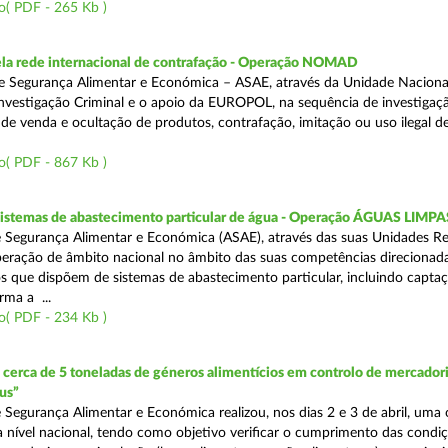
o( PDF - 265 Kb )
a rede internacional de contrafação - Operação NOMAD
e Segurança Alimentar e Económica – ASAE, através da Unidade Naciona
nvestigação Criminal e o apoio da EUROPOL, na sequência de investigaç
is de venda e ocultação de produtos, contrafação, imitação ou uso ilegal 
o( PDF - 867 Kb )
 sistemas de abastecimento particular de água - Operação ÁGUAS LIMPA
 Segurança Alimentar e Económica (ASAE), através das suas Unidades Re
peração de âmbito nacional no âmbito das suas competências direcionad
s que dispõem de sistemas de abastecimento particular, incluindo capta
rma a ...
o( PDF - 234 Kb )
erca de 5 toneladas de géneros alimentícios em controlo de mercadori
us”
 Segurança Alimentar e Económica realizou, nos dias 2 e 3 de abril, uma
 a nível nacional, tendo como objetivo verificar o cumprimento das condi