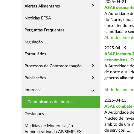
2025-04-21
Alertas Alimentares
ASAE desmantel
A Autoridade de
Notícias EFSA
do Norte, uma a
curso, tendo re
Perguntas Frequentes
camuflada e sem
Abrir document
Legislação
2025-04-19
Formulários
ASAE instaura 
económicos - O
Processos de Contraordenação
A Autoridade de
de norte a sul 
Publicações
géneros aliment
...
Imprensa
Abrir document
2025-04-15
Comunicados de Imprensa
ASAE combate c
A Autoridade de
Destaques
Núcleo de Inves
âmbito de um in
Medidas de Modernização
de serviços ...
Administrativa da AP/SIMPLEX