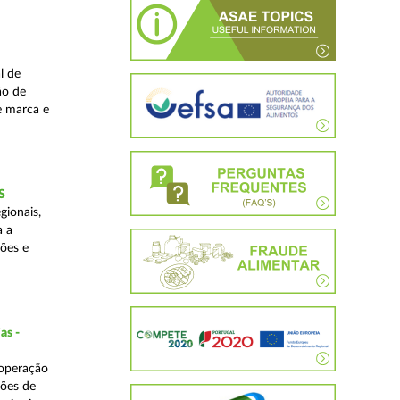
l de
ão de
de marca e
S
gionais,
a a
ções e
as -
 operação
ções de