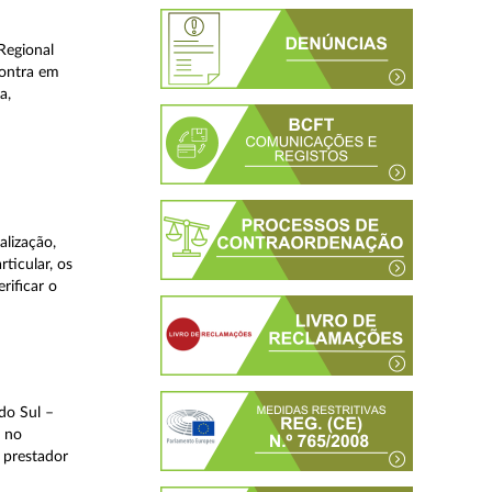
Regional
contra em
a,
lização,
ticular, os
rificar o
do Sul –
l no
 prestador