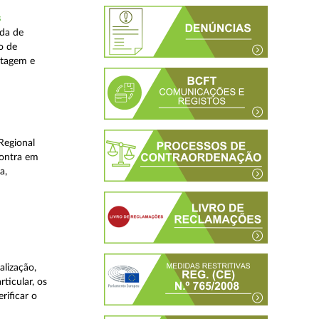
s
ada de
o de
stagem e
Regional
contra em
a,
lização,
ticular, os
rificar o