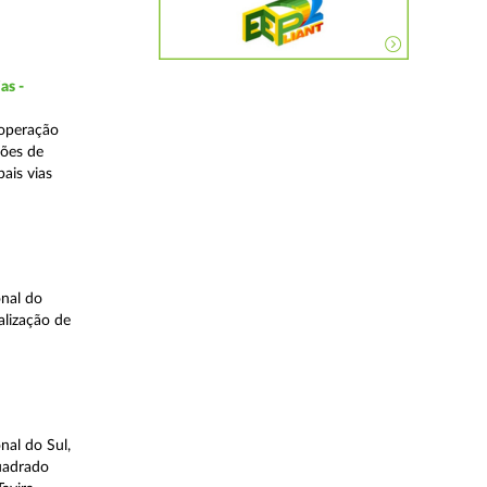
as -
 operação
ções de
ais vias
nal do
alização de
nal do Sul,
quadrado