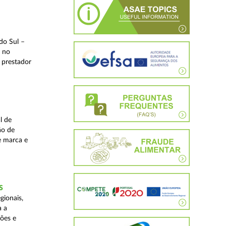
do Sul –
l no
 prestador
l de
ão de
de marca e
S
gionais,
a a
ções e