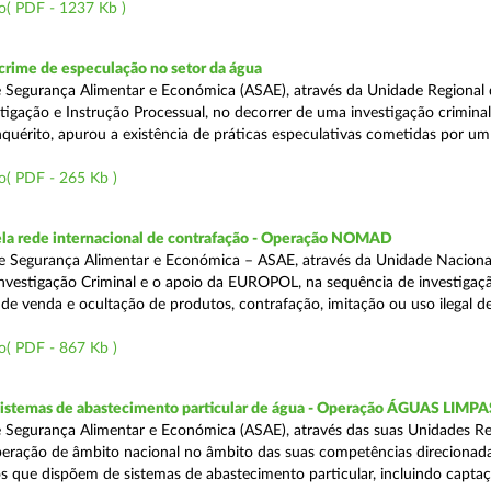
o( PDF - 1237 Kb )
rime de especulação no setor da água
 Segurança Alimentar e Económica (ASAE), através da Unidade Regional 
tigação e Instrução Processual, no decorrer de uma investigação crimina
quérito, apurou a existência de práticas especulativas cometidas por um
o( PDF - 265 Kb )
a rede internacional de contrafação - Operação NOMAD
e Segurança Alimentar e Económica – ASAE, através da Unidade Naciona
nvestigação Criminal e o apoio da EUROPOL, na sequência de investigaç
is de venda e ocultação de produtos, contrafação, imitação ou uso ilegal 
o( PDF - 867 Kb )
 sistemas de abastecimento particular de água - Operação ÁGUAS LIMPA
 Segurança Alimentar e Económica (ASAE), através das suas Unidades Re
peração de âmbito nacional no âmbito das suas competências direcionad
s que dispõem de sistemas de abastecimento particular, incluindo capta