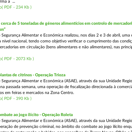
rma a ...
o( PDF - 234 Kb )
erca de 5 toneladas de géneros alimentícios em controlo de mercadori
us”
 Segurança Alimentar e Económica realizou, nos dias 2 e 3 de abril, uma
 a nível nacional, tendo como objetivo verificar o cumprimento das condi
rcadorias em circulação (bens alimentares e não alimentares), nas princip
o( PDF - 2073 Kb )
lantas de citrinos - Operação Trioza
 Segurança Alimentar e Económica (ASAE), através da sua Unidade Regio
u na passada semana, uma operação de fiscalização direcionada à comerci
inos em feiras e mercados na Zona Centro.
o( PDF - 390 Kb )
mbate ao jogo ilícito - Operação Roleta
 Segurança Alimentar e Económica (ASAE), através da sua Unidade Regio
peração de prevenção criminal, no âmbito do combate ao jogo ilícito en