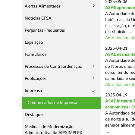
2025-05-06
Alertas Alimentares
ASAE apreende 3
A Autoridade de
Notícias EFSA
Indústrias, da 
fiscalização, d
Perguntas Frequentes
distribuição ...
Abrir document
Legislação
2025-04-21
Formulários
ASAE desmantel
A Autoridade de
Processos de Contraordenação
do Norte, uma a
curso, tendo re
Publicações
camuflada e sem
Abrir document
Imprensa
2025-04-19
ASAE instaura 
Comunicados de Imprensa
económicos - O
A Autoridade de
Destaques
de norte a sul 
géneros aliment
Medidas de Modernização
...
Administrativa da AP/SIMPLEX