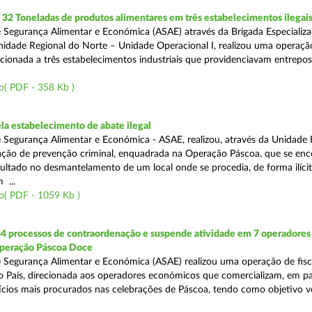
2 Toneladas de produtos alimentares em três estabelecimentos ilegai
 Segurança Alimentar e Económica (ASAE) através da Brigada Especializ
Unidade Regional do Norte – Unidade Operacional I, realizou uma operaçã
irecionada a três estabelecimentos industriais que providenciavam entrepo
o( PDF - 358 Kb )
a estabelecimento de abate ilegal
 Segurança Alimentar e Económica - ASAE, realizou, através da Unidade 
ção de prevenção criminal, enquadrada na Operação Páscoa, que se en
sultado no desmantelamento de um local onde se procedia, de forma ilícit
 ...
o( PDF - 1059 Kb )
34 processos de contraordenação e suspende atividade em 7 operadores
peração Páscoa Doce
 Segurança Alimentar e Económica (ASAE) realizou uma operação de fisca
do País, direcionada aos operadores económicos que comercializam, em par
ícios mais procurados nas celebrações de Páscoa, tendo como objetivo ve