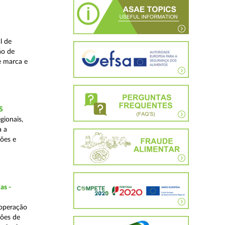
l de
ão de
de marca e
S
gionais,
a a
ções e
as -
 operação
ções de