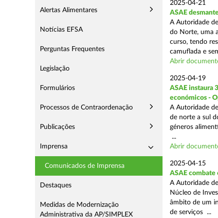
2025-04-21
Alertas Alimentares
ASAE desmantel
A Autoridade de
Notícias EFSA
do Norte, uma a
curso, tendo re
Perguntas Frequentes
camuflada e sem
Abrir document
Legislação
2025-04-19
Formulários
ASAE instaura 
económicos - O
Processos de Contraordenação
A Autoridade de
de norte a sul 
Publicações
géneros aliment
...
Imprensa
Abrir document
2025-04-15
Comunicados de Imprensa
ASAE combate c
A Autoridade de
Destaques
Núcleo de Inves
âmbito de um in
Medidas de Modernização
de serviços ...
Administrativa da AP/SIMPLEX