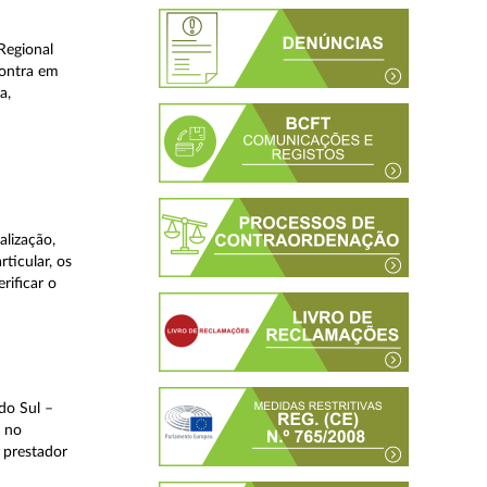
Regional
contra em
a,
lização,
ticular, os
rificar o
do Sul –
l no
 prestador