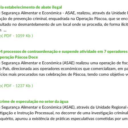
a estabelecimento de abate ilegal
 Segurança Alimentar e Económica - ASAE, realizou, através da Unidade 
ção de prevenção criminal, enquadrada na Operação Páscoa, que se en
sultado no desmantelamento de um local onde se procedia, de forma ilícit
 ...
o( PDF - 1059 Kb )
34 processos de contraordenação e suspende atividade em 7 operadores
peração Páscoa Doce
 Segurança Alimentar e Económica (ASAE) realizou uma operação de fisca
do País, direcionada aos operadores económicos que comercializam, em par
ícios mais procurados nas celebrações de Páscoa, tendo como objetivo ve
o( PDF - 1237 Kb )
rime de especulação no setor da água
 Segurança Alimentar e Económica (ASAE), através da Unidade Regional 
tigação e Instrução Processual, no decorrer de uma investigação crimina
quérito, apurou a existência de práticas especulativas cometidas por um