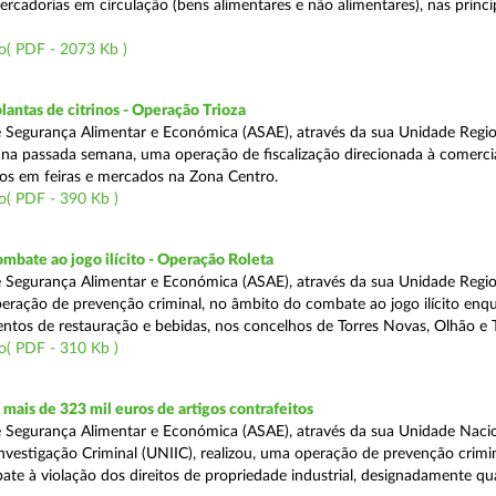
rcadorias em circulação (bens alimentares e não alimentares), nas princip
o( PDF - 2073 Kb )
lantas de citrinos - Operação Trioza
 Segurança Alimentar e Económica (ASAE), através da sua Unidade Regio
u na passada semana, uma operação de fiscalização direcionada à comerci
inos em feiras e mercados na Zona Centro.
o( PDF - 390 Kb )
mbate ao jogo ilícito - Operação Roleta
 Segurança Alimentar e Económica (ASAE), através da sua Unidade Regio
peração de prevenção criminal, no âmbito do combate ao jogo ilícito en
ntos de restauração e bebidas, nos concelhos de Torres Novas, Olhão e T
o( PDF - 310 Kb )
ais de 323 mil euros de artigos contrafeitos
 Segurança Alimentar e Económica (ASAE), através da sua Unidade Naci
nvestigação Criminal (UNIIC), realizou, uma operação de prevenção crimin
te à violação dos direitos de propriedade industrial, designadamente q