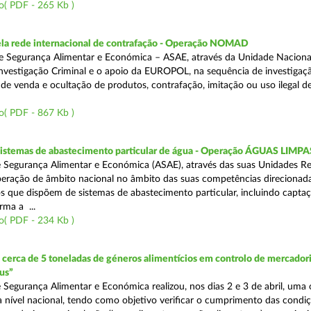
o( PDF - 265 Kb )
a rede internacional de contrafação - Operação NOMAD
e Segurança Alimentar e Económica – ASAE, através da Unidade Naciona
nvestigação Criminal e o apoio da EUROPOL, na sequência de investigaç
is de venda e ocultação de produtos, contrafação, imitação ou uso ilegal 
o( PDF - 867 Kb )
 sistemas de abastecimento particular de água - Operação ÁGUAS LIMPA
 Segurança Alimentar e Económica (ASAE), através das suas Unidades Re
peração de âmbito nacional no âmbito das suas competências direcionad
s que dispõem de sistemas de abastecimento particular, incluindo capta
rma a ...
o( PDF - 234 Kb )
erca de 5 toneladas de géneros alimentícios em controlo de mercadori
us”
 Segurança Alimentar e Económica realizou, nos dias 2 e 3 de abril, uma
 a nível nacional, tendo como objetivo verificar o cumprimento das condi