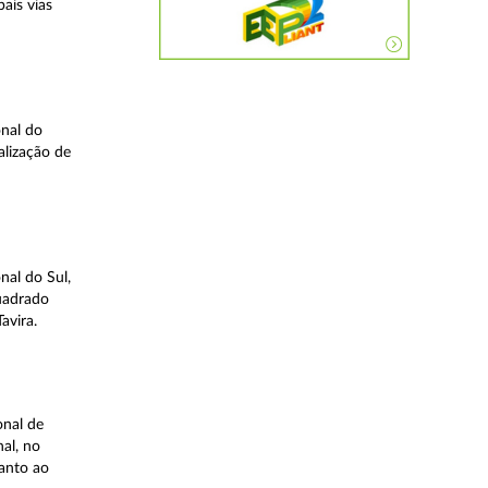
ais vias
nal do
alização de
nal do Sul,
quadrado
avira.
onal de
al, no
uanto ao