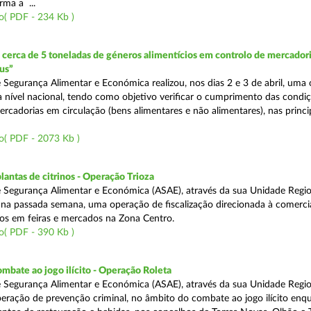
rma a ...
o( PDF - 234 Kb )
erca de 5 toneladas de géneros alimentícios em controlo de mercadori
us”
 Segurança Alimentar e Económica realizou, nos dias 2 e 3 de abril, uma
 a nível nacional, tendo como objetivo verificar o cumprimento das condi
rcadorias em circulação (bens alimentares e não alimentares), nas princip
o( PDF - 2073 Kb )
lantas de citrinos - Operação Trioza
 Segurança Alimentar e Económica (ASAE), através da sua Unidade Regio
u na passada semana, uma operação de fiscalização direcionada à comerci
inos em feiras e mercados na Zona Centro.
o( PDF - 390 Kb )
mbate ao jogo ilícito - Operação Roleta
 Segurança Alimentar e Económica (ASAE), através da sua Unidade Regio
peração de prevenção criminal, no âmbito do combate ao jogo ilícito en