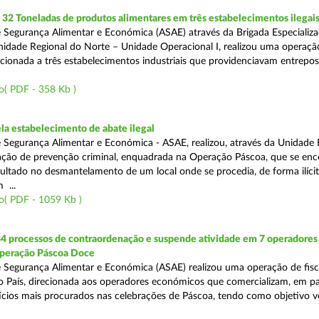
2 Toneladas de produtos alimentares em três estabelecimentos ilegai
 Segurança Alimentar e Económica (ASAE) através da Brigada Especializ
Unidade Regional do Norte – Unidade Operacional I, realizou uma operaçã
irecionada a três estabelecimentos industriais que providenciavam entrepo
o( PDF - 358 Kb )
a estabelecimento de abate ilegal
 Segurança Alimentar e Económica - ASAE, realizou, através da Unidade 
ção de prevenção criminal, enquadrada na Operação Páscoa, que se en
sultado no desmantelamento de um local onde se procedia, de forma ilícit
 ...
o( PDF - 1059 Kb )
34 processos de contraordenação e suspende atividade em 7 operadores
peração Páscoa Doce
 Segurança Alimentar e Económica (ASAE) realizou uma operação de fisca
do País, direcionada aos operadores económicos que comercializam, em par
ícios mais procurados nas celebrações de Páscoa, tendo como objetivo ve