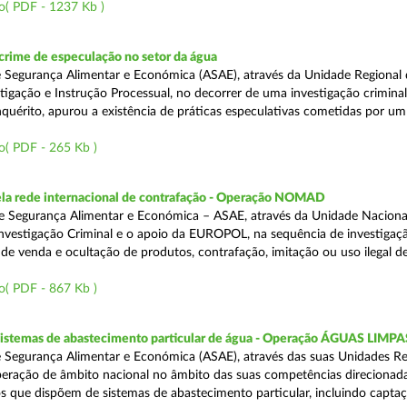
o( PDF - 1237 Kb )
rime de especulação no setor da água
 Segurança Alimentar e Económica (ASAE), através da Unidade Regional 
tigação e Instrução Processual, no decorrer de uma investigação crimina
quérito, apurou a existência de práticas especulativas cometidas por um
o( PDF - 265 Kb )
a rede internacional de contrafação - Operação NOMAD
e Segurança Alimentar e Económica – ASAE, através da Unidade Naciona
nvestigação Criminal e o apoio da EUROPOL, na sequência de investigaç
is de venda e ocultação de produtos, contrafação, imitação ou uso ilegal 
o( PDF - 867 Kb )
 sistemas de abastecimento particular de água - Operação ÁGUAS LIMPA
 Segurança Alimentar e Económica (ASAE), através das suas Unidades Re
peração de âmbito nacional no âmbito das suas competências direcionad
s que dispõem de sistemas de abastecimento particular, incluindo capta