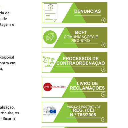
s
ada de
o de
stagem e
Regional
contra em
a,
lização,
ticular, os
rificar o