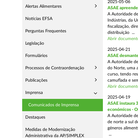
2025-05-06
Alertas Alimentares
ASAE apreende 3
A Autoridade de
Notícias EFSA
Indústrias, da 
fiscalização, d
Perguntas Frequentes
distribuição ...
Abrir document
Legislação
2025-04-21
Formulários
ASAE desmantel
A Autoridade de
Processos de Contraordenação
do Norte, uma a
curso, tendo re
Publicações
camuflada e sem
Abrir document
Imprensa
2025-04-19
ASAE instaura 
Comunicados de Imprensa
económicos - O
A Autoridade de
Destaques
de norte a sul 
géneros aliment
Medidas de Modernização
...
Administrativa da AP/SIMPLEX