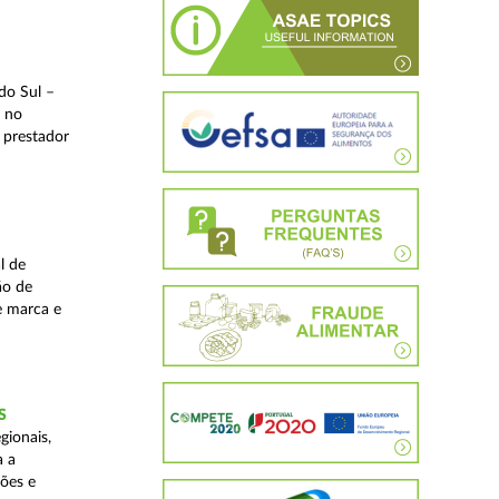
do Sul –
l no
 prestador
l de
ão de
de marca e
S
gionais,
a a
ções e