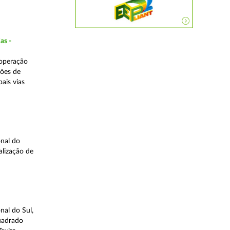
as -
 operação
ções de
ais vias
nal do
alização de
nal do Sul,
quadrado