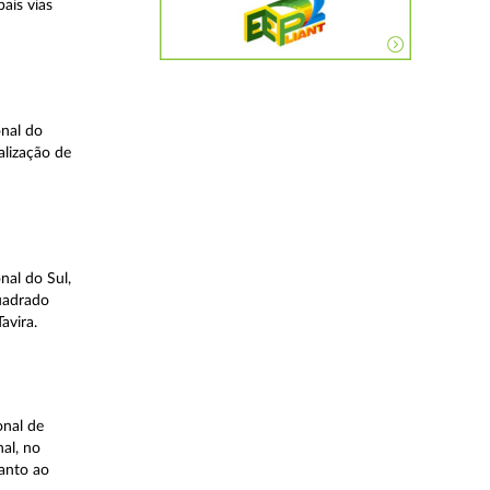
ais vias
nal do
alização de
nal do Sul,
quadrado
avira.
onal de
al, no
uanto ao