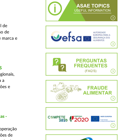
l de
ão de
de marca e
S
gionais,
a a
ções e
as -
 operação
ções de