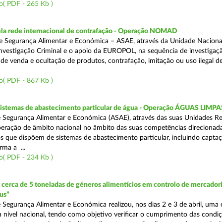
o( PDF - 265 Kb )
a rede internacional de contrafação - Operação NOMAD
e Segurança Alimentar e Económica – ASAE, através da Unidade Naciona
nvestigação Criminal e o apoio da EUROPOL, na sequência de investigaç
is de venda e ocultação de produtos, contrafação, imitação ou uso ilegal 
o( PDF - 867 Kb )
 sistemas de abastecimento particular de água - Operação ÁGUAS LIMPA
 Segurança Alimentar e Económica (ASAE), através das suas Unidades Re
peração de âmbito nacional no âmbito das suas competências direcionad
s que dispõem de sistemas de abastecimento particular, incluindo capta
rma a ...
o( PDF - 234 Kb )
erca de 5 toneladas de géneros alimentícios em controlo de mercadori
us”
 Segurança Alimentar e Económica realizou, nos dias 2 e 3 de abril, uma
 a nível nacional, tendo como objetivo verificar o cumprimento das condi