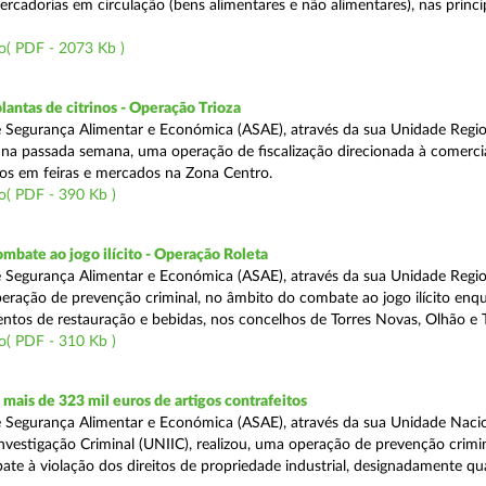
rcadorias em circulação (bens alimentares e não alimentares), nas princip
o( PDF - 2073 Kb )
lantas de citrinos - Operação Trioza
 Segurança Alimentar e Económica (ASAE), através da sua Unidade Regio
u na passada semana, uma operação de fiscalização direcionada à comerci
inos em feiras e mercados na Zona Centro.
o( PDF - 390 Kb )
mbate ao jogo ilícito - Operação Roleta
 Segurança Alimentar e Económica (ASAE), através da sua Unidade Regio
peração de prevenção criminal, no âmbito do combate ao jogo ilícito en
ntos de restauração e bebidas, nos concelhos de Torres Novas, Olhão e T
o( PDF - 310 Kb )
ais de 323 mil euros de artigos contrafeitos
 Segurança Alimentar e Económica (ASAE), através da sua Unidade Naci
nvestigação Criminal (UNIIC), realizou, uma operação de prevenção crimin
te à violação dos direitos de propriedade industrial, designadamente q