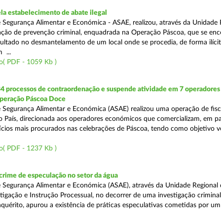
a estabelecimento de abate ilegal
 Segurança Alimentar e Económica - ASAE, realizou, através da Unidade 
ção de prevenção criminal, enquadrada na Operação Páscoa, que se en
sultado no desmantelamento de um local onde se procedia, de forma ilícit
 ...
o( PDF - 1059 Kb )
34 processos de contraordenação e suspende atividade em 7 operadores
peração Páscoa Doce
 Segurança Alimentar e Económica (ASAE) realizou uma operação de fisca
do País, direcionada aos operadores económicos que comercializam, em par
ícios mais procurados nas celebrações de Páscoa, tendo como objetivo ve
o( PDF - 1237 Kb )
rime de especulação no setor da água
 Segurança Alimentar e Económica (ASAE), através da Unidade Regional 
tigação e Instrução Processual, no decorrer de uma investigação crimina
quérito, apurou a existência de práticas especulativas cometidas por um