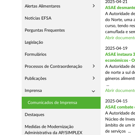
2025-04-21
Alertas Alimentares
ASAE desmantel
A Autoridade de
Notícias EFSA
do Norte, uma a
curso, tendo re
Perguntas Frequentes
camuflada e sem
Abrir document
Legislação
2025-04-19
Formulários
ASAE instaura 
económicos - O
Processos de Contraordenação
A Autoridade de
de norte a sul 
Publicações
géneros aliment
...
Imprensa
Abrir document
2025-04-15
Comunicados de Imprensa
ASAE combate c
A Autoridade de
Destaques
Núcleo de Inves
âmbito de um in
Medidas de Modernização
de serviços ...
Administrativa da AP/SIMPLEX