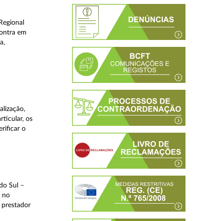
Regional
contra em
a,
lização,
ticular, os
rificar o
do Sul –
l no
 prestador