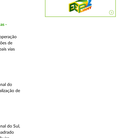
as -
 operação
ções de
ais vias
nal do
alização de
nal do Sul,
quadrado