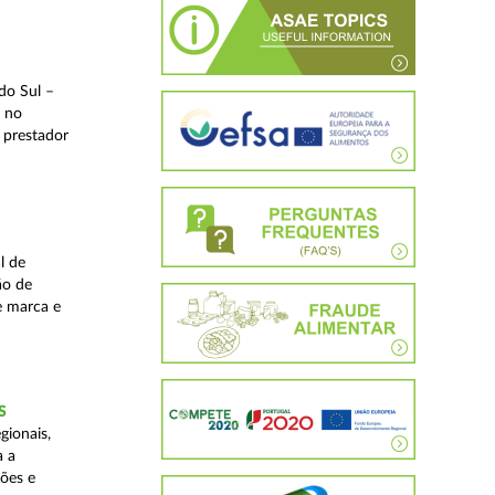
do Sul –
l no
 prestador
l de
ão de
de marca e
S
gionais,
a a
ções e