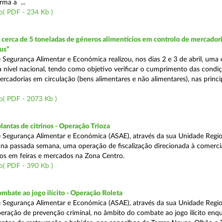
rma a ...
o( PDF - 234 Kb )
erca de 5 toneladas de géneros alimentícios em controlo de mercadori
us”
 Segurança Alimentar e Económica realizou, nos dias 2 e 3 de abril, uma
 a nível nacional, tendo como objetivo verificar o cumprimento das condi
rcadorias em circulação (bens alimentares e não alimentares), nas princip
o( PDF - 2073 Kb )
lantas de citrinos - Operação Trioza
 Segurança Alimentar e Económica (ASAE), através da sua Unidade Regio
u na passada semana, uma operação de fiscalização direcionada à comerci
inos em feiras e mercados na Zona Centro.
o( PDF - 390 Kb )
mbate ao jogo ilícito - Operação Roleta
 Segurança Alimentar e Económica (ASAE), através da sua Unidade Regio
peração de prevenção criminal, no âmbito do combate ao jogo ilícito en