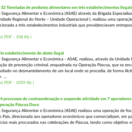
2 Toneladas de produtos alimentares em três estabelecimentos ilegai
 Segurança Alimentar e Económica (ASAE) através da Brigada Especializ
Unidade Regional do Norte – Unidade Operacional I, realizou uma operaçã
irecionada a três estabelecimentos industriais que providenciavam entrepo
o( PDF - 358 Kb )
a estabelecimento de abate ilegal
 Segurança Alimentar e Económica - ASAE, realizou, através da Unidade 
ção de prevenção criminal, enquadrada na Operação Páscoa, que se en
sultado no desmantelamento de um local onde se procedia, de forma ilícit
 ...
o( PDF - 1059 Kb )
34 processos de contraordenação e suspende atividade em 7 operadores
peração Páscoa Doce
 Segurança Alimentar e Económica (ASAE) realizou uma operação de fisca
do País, direcionada aos operadores económicos que comercializam, em par
ícios mais procurados nas celebrações de Páscoa, tendo como objetivo ve