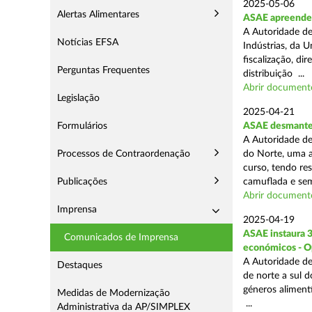
2025-05-06
Alertas Alimentares
ASAE apreende 3
A Autoridade de
Notícias EFSA
Indústrias, da 
fiscalização, d
Perguntas Frequentes
distribuição ...
Abrir document
Legislação
2025-04-21
Formulários
ASAE desmantel
A Autoridade de
Processos de Contraordenação
do Norte, uma a
curso, tendo re
Publicações
camuflada e sem
Abrir document
Imprensa
2025-04-19
ASAE instaura 
Comunicados de Imprensa
económicos - O
A Autoridade de
Destaques
de norte a sul 
géneros aliment
Medidas de Modernização
...
Administrativa da AP/SIMPLEX