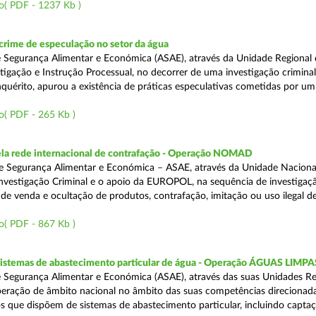
o( PDF - 1237 Kb )
rime de especulação no setor da água
 Segurança Alimentar e Económica (ASAE), através da Unidade Regional 
tigação e Instrução Processual, no decorrer de uma investigação crimina
quérito, apurou a existência de práticas especulativas cometidas por um
o( PDF - 265 Kb )
a rede internacional de contrafação - Operação NOMAD
e Segurança Alimentar e Económica – ASAE, através da Unidade Naciona
nvestigação Criminal e o apoio da EUROPOL, na sequência de investigaç
is de venda e ocultação de produtos, contrafação, imitação ou uso ilegal 
o( PDF - 867 Kb )
 sistemas de abastecimento particular de água - Operação ÁGUAS LIMPA
 Segurança Alimentar e Económica (ASAE), através das suas Unidades Re
peração de âmbito nacional no âmbito das suas competências direcionad
s que dispõem de sistemas de abastecimento particular, incluindo capta