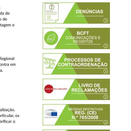
s
ada de
o de
stagem e
Regional
contra em
a,
lização,
ticular, os
rificar o