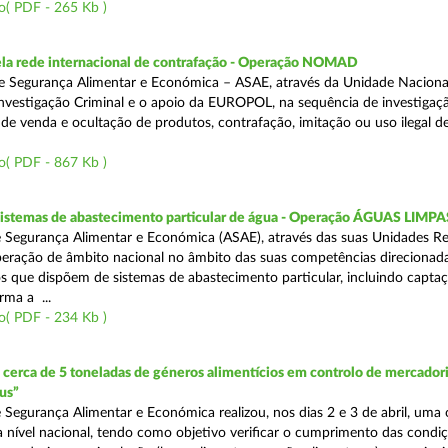
o( PDF - 265 Kb )
a rede internacional de contrafação - Operação NOMAD
e Segurança Alimentar e Económica – ASAE, através da Unidade Naciona
nvestigação Criminal e o apoio da EUROPOL, na sequência de investigaç
is de venda e ocultação de produtos, contrafação, imitação ou uso ilegal 
o( PDF - 867 Kb )
 sistemas de abastecimento particular de água - Operação ÁGUAS LIMPA
 Segurança Alimentar e Económica (ASAE), através das suas Unidades Re
peração de âmbito nacional no âmbito das suas competências direcionad
s que dispõem de sistemas de abastecimento particular, incluindo capta
rma a ...
o( PDF - 234 Kb )
erca de 5 toneladas de géneros alimentícios em controlo de mercadori
us”
 Segurança Alimentar e Económica realizou, nos dias 2 e 3 de abril, uma
 a nível nacional, tendo como objetivo verificar o cumprimento das condi