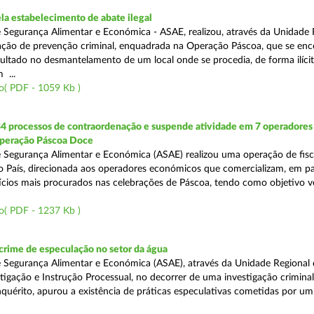
a estabelecimento de abate ilegal
 Segurança Alimentar e Económica - ASAE, realizou, através da Unidade 
ção de prevenção criminal, enquadrada na Operação Páscoa, que se en
sultado no desmantelamento de um local onde se procedia, de forma ilícit
 ...
o( PDF - 1059 Kb )
34 processos de contraordenação e suspende atividade em 7 operadores
peração Páscoa Doce
 Segurança Alimentar e Económica (ASAE) realizou uma operação de fisca
do País, direcionada aos operadores económicos que comercializam, em par
ícios mais procurados nas celebrações de Páscoa, tendo como objetivo ve
o( PDF - 1237 Kb )
rime de especulação no setor da água
 Segurança Alimentar e Económica (ASAE), através da Unidade Regional 
tigação e Instrução Processual, no decorrer de uma investigação crimina
quérito, apurou a existência de práticas especulativas cometidas por um