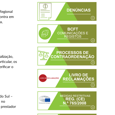
Regional
contra em
a,
lização,
ticular, os
rificar o
do Sul –
l no
 prestador