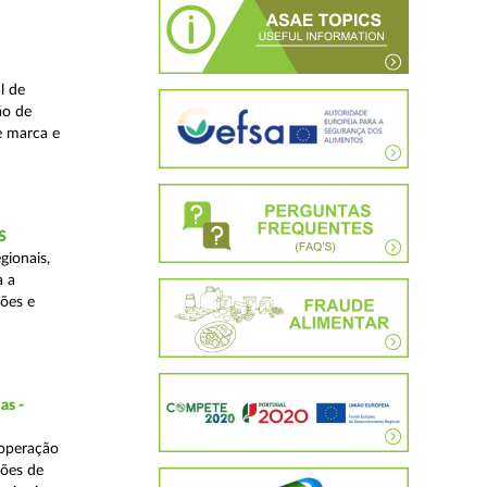
l de
ão de
de marca e
S
gionais,
a a
ções e
as -
 operação
ções de