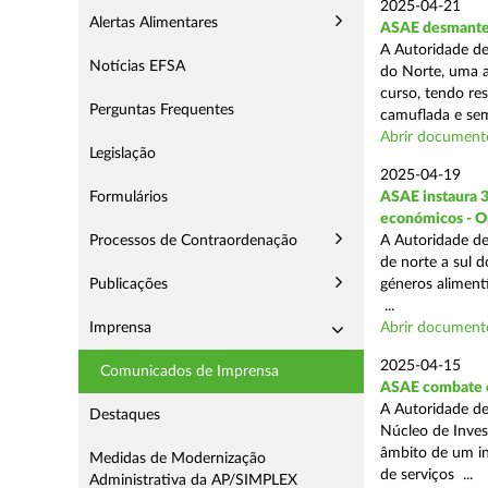
2025-04-21
Alertas Alimentares
ASAE desmantel
A Autoridade de
Notícias EFSA
do Norte, uma a
curso, tendo re
Perguntas Frequentes
camuflada e sem
Abrir document
Legislação
2025-04-19
Formulários
ASAE instaura 
económicos - O
Processos de Contraordenação
A Autoridade de
de norte a sul 
Publicações
géneros aliment
...
Imprensa
Abrir document
2025-04-15
Comunicados de Imprensa
ASAE combate c
A Autoridade de
Destaques
Núcleo de Inves
âmbito de um in
Medidas de Modernização
de serviços ...
Administrativa da AP/SIMPLEX