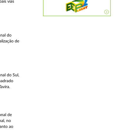
ais vias
nal do
alização de
nal do Sul,
quadrado
avira.
onal de
al, no
uanto ao