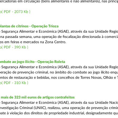
rcadorias em circulação (bens alimentares e não alimentares), nas princip
o( PDF - 2073 Kb )
lantas de citrinos - Operação Trioza
 Segurança Alimentar e Económica (ASAE), através da sua Unidade Regio
u na passada semana, uma operação de fiscalização direcionada à comerci
inos em feiras e mercados na Zona Centro.
o( PDF - 390 Kb )
mbate ao jogo ilícito - Operação Roleta
 Segurança Alimentar e Económica (ASAE), através da sua Unidade Regio
peração de prevenção criminal, no âmbito do combate ao jogo ilícito en
ntos de restauração e bebidas, nos concelhos de Torres Novas, Olhão e T
o( PDF - 310 Kb )
ais de 323 mil euros de artigos contrafeitos
 Segurança Alimentar e Económica (ASAE), através da sua Unidade Naci
nvestigação Criminal (UNIIC), realizou, uma operação de prevenção crimin
te à violação dos direitos de propriedade industrial, designadamente q