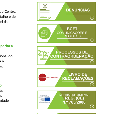
do Centro,
talho e de
el da
perior a
ional do
a à
o.
o
as
ma
iedade