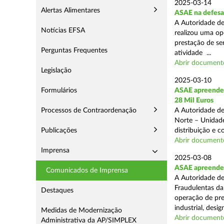
2025-03-14
Alertas Alimentares
ASAE na defesa
A Autoridade de
Notícias EFSA
realizou uma op
prestação de ser
Perguntas Frequentes
atividade ...
Abrir document
Legislação
2025-03-10
Formulários
ASAE apreende 
28 Mil Euros
Processos de Contraordenação
A Autoridade de
Norte – Unidade
Publicações
distribuição e 
Abrir document
Imprensa
2025-03-08
ASAE apreende m
Comunicados de Imprensa
A Autoridade de
Fraudulentas da
Destaques
operação de pre
industrial, desi
Medidas de Modernização
Abrir document
Administrativa da AP/SIMPLEX