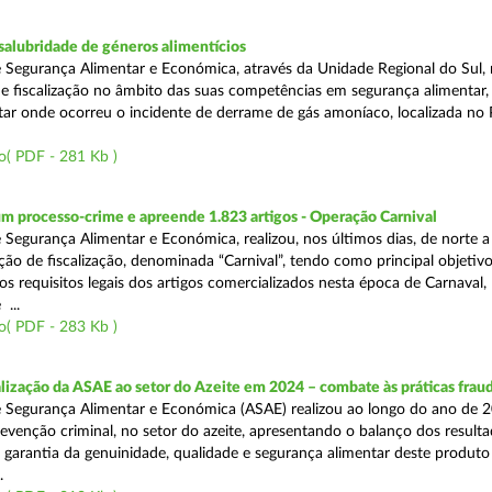
alubridade de géneros alimentícios
 Segurança Alimentar e Económica, através da Unidade Regional do Sul, 
 fiscalização no âmbito das suas competências em segurança alimentar,
tar onde ocorreu o incidente de derrame de gás amoníaco, localizada no P
o( PDF - 281 Kb )
m processo-crime e apreende 1.823 artigos - Operação Carnival
 Segurança Alimentar e Económica, realizou, nos últimos dias, de norte a
ão de fiscalização, denominada “Carnival”, tendo como principal objetivo 
s requisitos legais dos artigos comercializados nesta época de Carnaval,
...
o( PDF - 283 Kb )
alização da ASAE ao setor do Azeite em 2024 – combate às práticas frau
 Segurança Alimentar e Económica (ASAE) realizou ao longo do ano de 2
evenção criminal, no setor do azeite, apresentando o balanço dos result
 garantia da genuinidade, qualidade e segurança alimentar deste produto 
.