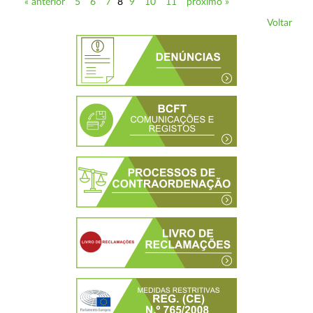
« anterior
5
6
7
8
9
10
11
próximo »
Voltar