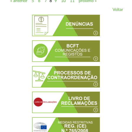
« anterior
5
6
7
8
9
10
11
próximo »
Voltar