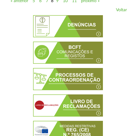
« anterior
5
6
7
8
9
10
11
próximo »
Voltar