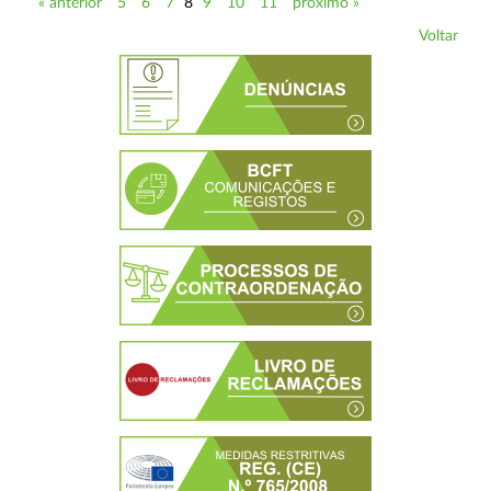
« anterior
5
6
7
8
9
10
11
próximo »
Voltar