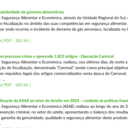
alubridade de géneros alimentícios
 Segurança Alimentar e Económica, através da Unidade Regional do Sul, 
 fiscalização no âmbito das suas competências em segurança alimentar,
tar onde ocorreu o incidente de derrame de gás amoníaco, localizada no P
o( PDF - 281 Kb )
m processo-crime e apreende 1.823 artigos - Operação Carnival
 Segurança Alimentar e Económica, realizou, nos últimos dias, de norte a
ão de fiscalização, denominada “Carnival”, tendo como principal objetivo 
s requisitos legais dos artigos comercializados nesta época de Carnaval,
...
o( PDF - 283 Kb )
alização da ASAE ao setor do Azeite em 2024 – combate às práticas frau
 Segurança Alimentar e Económica (ASAE) realizou ao longo do ano de 2
evenção criminal, no setor do azeite, apresentando o balanço dos result
 garantia da genuinidade, qualidade e segurança alimentar deste produto 
.