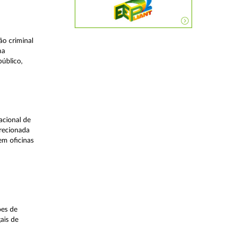
o criminal
ma
úblico,
acional de
irecionada
em oficinas
ões de
ais de