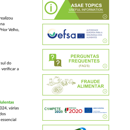
realizou
 na
rior Velho,
 sul do
verificar a
dulentas
024, várias
ados
essencial