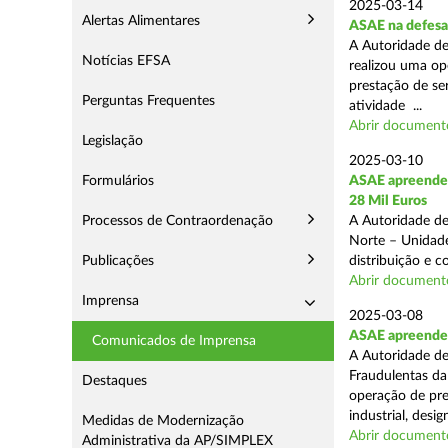
2025-03-14
Alertas Alimentares
ASAE na defesa
A Autoridade de
Notícias EFSA
realizou uma op
prestação de ser
Perguntas Frequentes
atividade ...
Abrir document
Legislação
2025-03-10
Formulários
ASAE apreende 
28 Mil Euros
Processos de Contraordenação
A Autoridade de
Norte – Unidade
Publicações
distribuição e 
Abrir document
Imprensa
2025-03-08
ASAE apreende m
Comunicados de Imprensa
A Autoridade de
Fraudulentas da
Destaques
operação de pre
industrial, desi
Medidas de Modernização
Abrir document
Administrativa da AP/SIMPLEX