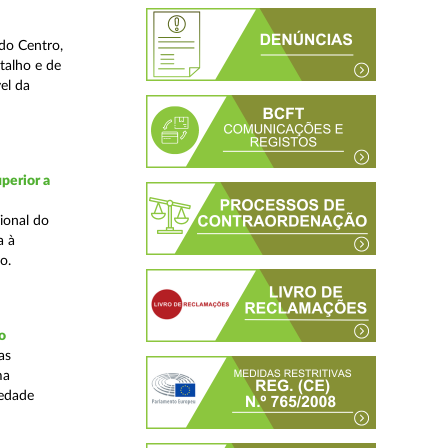
do Centro,
talho e de
el da
perior a
ional do
a à
o.
o
as
ma
iedade