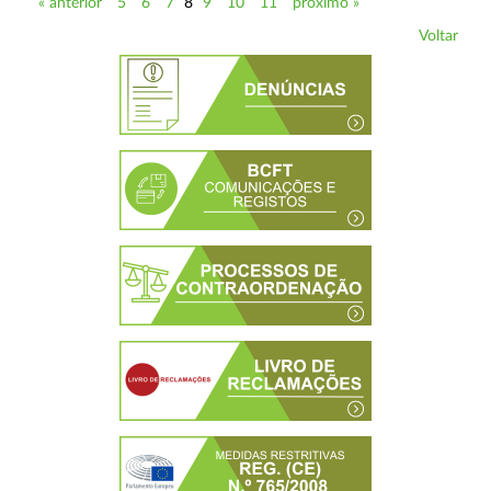
« anterior
5
6
7
8
9
10
11
próximo »
Voltar