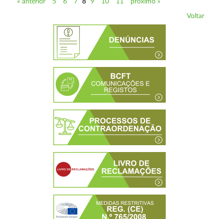
« anterior
5
6
7
8
9
10
11
próximo »
Voltar