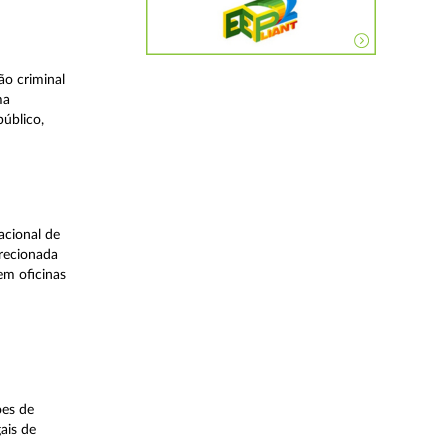
o criminal
ma
úblico,
acional de
irecionada
em oficinas
ões de
ais de