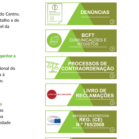
do Centro,
talho e de
el da
perior a
ional do
a à
o.
o
as
ma
iedade