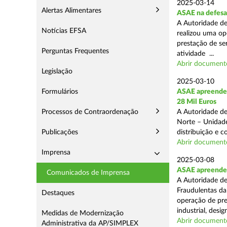
2025-03-14
Alertas Alimentares
ASAE na defesa
A Autoridade de
Notícias EFSA
realizou uma op
prestação de ser
Perguntas Frequentes
atividade ...
Abrir document
Legislação
2025-03-10
Formulários
ASAE apreende 
28 Mil Euros
Processos de Contraordenação
A Autoridade de
Norte – Unidade
Publicações
distribuição e 
Abrir document
Imprensa
2025-03-08
ASAE apreende m
Comunicados de Imprensa
A Autoridade de
Fraudulentas da
Destaques
operação de pre
industrial, desi
Medidas de Modernização
Abrir document
Administrativa da AP/SIMPLEX