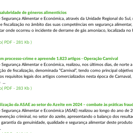
alubridade de géneros alimentícios
 Segurança Alimentar e Económica, através da Unidade Regional do Sul, 
 fiscalização no âmbito das suas competências em segurança alimentar,
tar onde ocorreu o incidente de derrame de gás amoníaco, localizada no P
o( PDF - 281 Kb )
m processo-crime e apreende 1.823 artigos - Operação Carnival
 Segurança Alimentar e Económica, realizou, nos últimos dias, de norte a
ão de fiscalização, denominada “Carnival”, tendo como principal objetivo 
s requisitos legais dos artigos comercializados nesta época de Carnaval,
...
o( PDF - 283 Kb )
alização da ASAE ao setor do Azeite em 2024 – combate às práticas frau
 Segurança Alimentar e Económica (ASAE) realizou ao longo do ano de 2
evenção criminal, no setor do azeite, apresentando o balanço dos result
 garantia da genuinidade, qualidade e segurança alimentar deste produto 
.