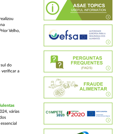
realizou
 na
rior Velho,
 sul do
verificar a
dulentas
024, várias
ados
essencial