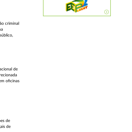
o criminal
ma
úblico,
acional de
irecionada
em oficinas
ões de
ais de