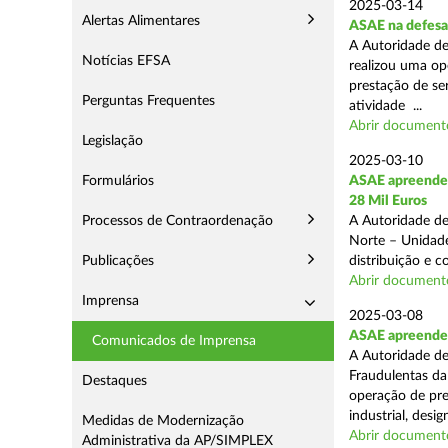
2025-03-14
Alertas Alimentares
ASAE na defesa
A Autoridade de
Notícias EFSA
realizou uma op
prestação de ser
Perguntas Frequentes
atividade ...
Abrir document
Legislação
2025-03-10
Formulários
ASAE apreende 
28 Mil Euros
Processos de Contraordenação
A Autoridade de
Norte – Unidade
Publicações
distribuição e 
Abrir document
Imprensa
2025-03-08
ASAE apreende m
Comunicados de Imprensa
A Autoridade de
Fraudulentas da
Destaques
operação de pre
industrial, desi
Medidas de Modernização
Abrir document
Administrativa da AP/SIMPLEX