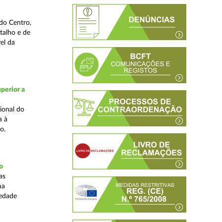
do Centro,
talho e de
el da
perior a
ional do
a à
o.
o
as
ma
iedade