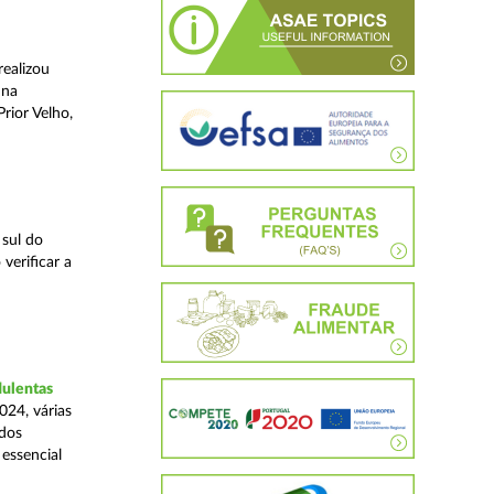
realizou
 na
rior Velho,
 sul do
verificar a
dulentas
024, várias
ados
essencial