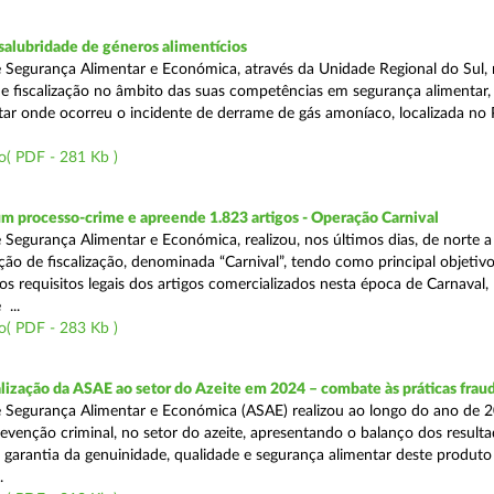
alubridade de géneros alimentícios
 Segurança Alimentar e Económica, através da Unidade Regional do Sul, 
 fiscalização no âmbito das suas competências em segurança alimentar,
tar onde ocorreu o incidente de derrame de gás amoníaco, localizada no P
o( PDF - 281 Kb )
m processo-crime e apreende 1.823 artigos - Operação Carnival
 Segurança Alimentar e Económica, realizou, nos últimos dias, de norte a
ão de fiscalização, denominada “Carnival”, tendo como principal objetivo 
s requisitos legais dos artigos comercializados nesta época de Carnaval,
...
o( PDF - 283 Kb )
alização da ASAE ao setor do Azeite em 2024 – combate às práticas frau
 Segurança Alimentar e Económica (ASAE) realizou ao longo do ano de 2
evenção criminal, no setor do azeite, apresentando o balanço dos result
 garantia da genuinidade, qualidade e segurança alimentar deste produto 
.