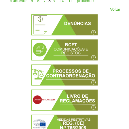
« anterior
5
6
7
8
9
10
11
próximo »
Voltar