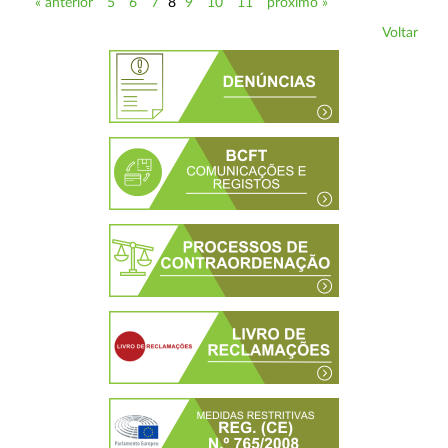
« anterior
5
6
7
8
9
10
11
próximo »
Voltar