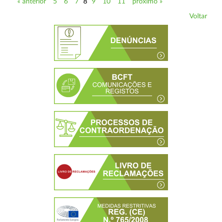
« anterior
5
6
7
8
9
10
11
próximo »
Voltar