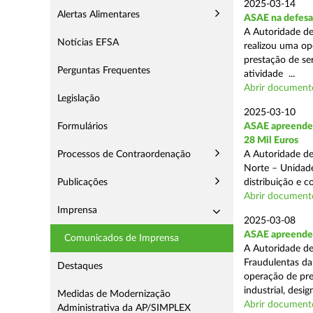
2025-03-14
Alertas Alimentares
ASAE na defesa
A Autoridade de
Notícias EFSA
realizou uma op
prestação de ser
Perguntas Frequentes
atividade ...
Abrir document
Legislação
2025-03-10
Formulários
ASAE apreende 
28 Mil Euros
Processos de Contraordenação
A Autoridade de
Norte – Unidade
Publicações
distribuição e 
Abrir document
Imprensa
2025-03-08
ASAE apreende m
Comunicados de Imprensa
A Autoridade de
Fraudulentas da
Destaques
operação de pre
industrial, desi
Medidas de Modernização
Abrir document
Administrativa da AP/SIMPLEX