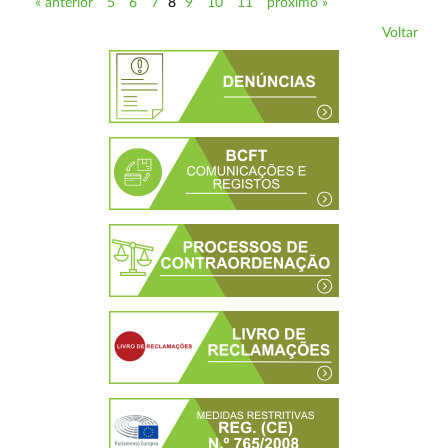
« anterior
5
6
7
8
9
10
11
próximo »
Voltar