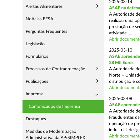
2025-03-14
Alertas Alimentares
ASAE na defesa
A Autoridade de
Notícias EFSA
realizou uma op
prestação de ser
Perguntas Frequentes
atividade ...
Abrir document
Legislação
2025-03-10
Formulários
ASAE apreende 
28 Mil Euros
Processos de Contraordenação
A Autoridade de
Norte – Unidade
Publicações
distribuição e 
Abrir document
Imprensa
2025-03-08
ASAE apreende m
Comunicados de Imprensa
A Autoridade de
Fraudulentas da
Destaques
operação de pre
industrial, desi
Medidas de Modernização
Abrir document
Administrativa da AP/SIMPLEX