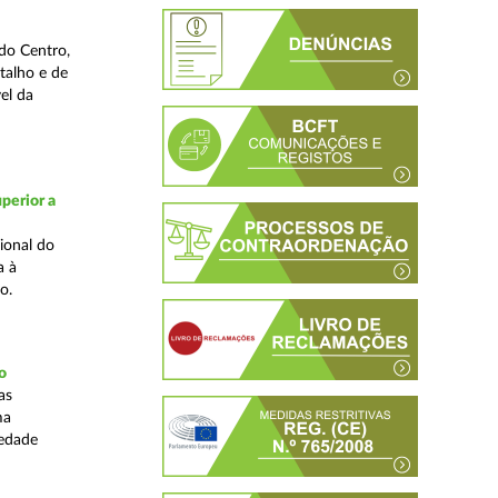
do Centro,
talho e de
el da
perior a
ional do
a à
o.
o
as
ma
iedade