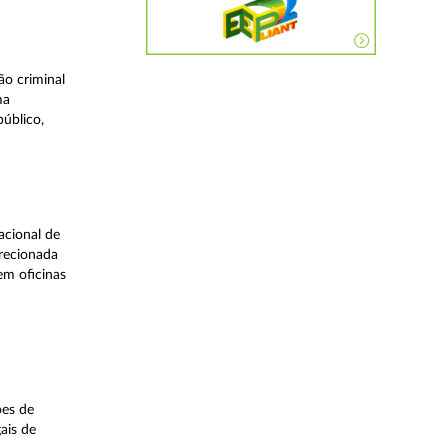
o criminal
ma
úblico,
acional de
irecionada
em oficinas
ões de
ais de