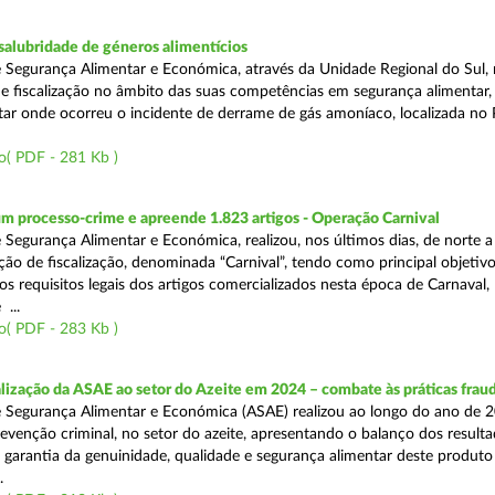
alubridade de géneros alimentícios
 Segurança Alimentar e Económica, através da Unidade Regional do Sul, 
 fiscalização no âmbito das suas competências em segurança alimentar,
tar onde ocorreu o incidente de derrame de gás amoníaco, localizada no P
o( PDF - 281 Kb )
m processo-crime e apreende 1.823 artigos - Operação Carnival
 Segurança Alimentar e Económica, realizou, nos últimos dias, de norte a
ão de fiscalização, denominada “Carnival”, tendo como principal objetivo 
s requisitos legais dos artigos comercializados nesta época de Carnaval,
...
o( PDF - 283 Kb )
alização da ASAE ao setor do Azeite em 2024 – combate às práticas frau
 Segurança Alimentar e Económica (ASAE) realizou ao longo do ano de 2
evenção criminal, no setor do azeite, apresentando o balanço dos result
 garantia da genuinidade, qualidade e segurança alimentar deste produto 
.