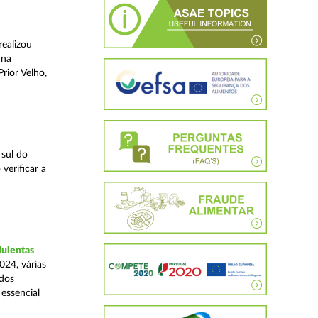
realizou
 na
rior Velho,
 sul do
verificar a
dulentas
024, várias
ados
essencial