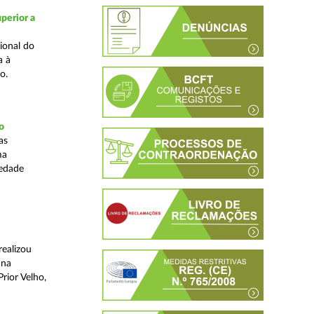
perior a
ional do
a à
o.
o
as
ma
iedade
realizou
 na
rior Velho,