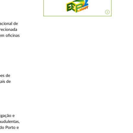
acional de
irecionada
em oficinas
ões de
ais de
igação e
audulentas,
do Porto e