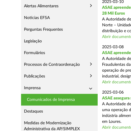
2025-03-10
Alertas Alimentares
ASAE apreende 
28 Mil Euros
Notícias EFSA
A Autoridade de
Norte – Unidade
Perguntas Frequentes
distribuição e 
Abrir document
Legislação
2025-03-08
Formulários
ASAE apreende m
A Autoridade de
Processos de Contraordenação
Fraudulentas da
operação de pre
Publicações
industrial, desi
Abrir document
Imprensa
2025-03-06
ASAE assegura s
Comunicados de Imprensa
A Autoridade de
uma operação de
Destaques
indústria alimen
em Loures.
Medidas de Modernização
Abrir document
Administrativa da AP/SIMPLEX