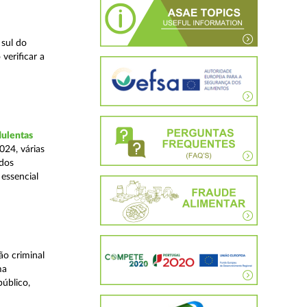
 sul do
verificar a
dulentas
024, várias
ados
essencial
o criminal
ma
úblico,