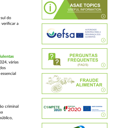
 sul do
verificar a
dulentas
024, várias
ados
essencial
o criminal
ma
úblico,