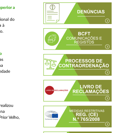
perior a
ional do
a à
o.
o
as
ma
iedade
realizou
 na
rior Velho,