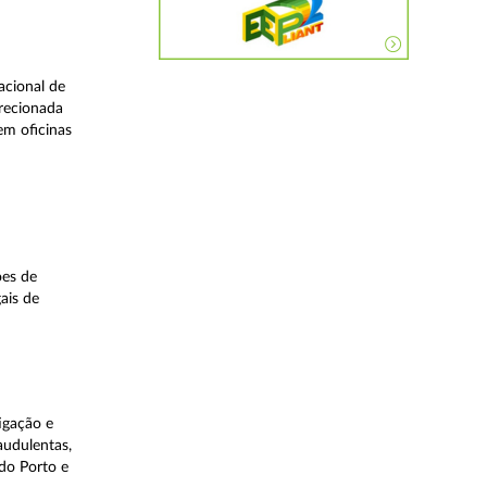
acional de
irecionada
em oficinas
ões de
ais de
igação e
audulentas,
do Porto e