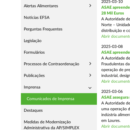
2025-03-10
Alertas Alimentares
ASAE apreende 
28 Mil Euros
Notícias EFSA
A Autoridade de
Norte – Unidade
Perguntas Frequentes
distribuição e 
Abrir document
Legislação
2025-03-08
Formulários
ASAE apreende m
A Autoridade de
Processos de Contraordenação
Fraudulentas da
operação de pre
Publicações
industrial, desi
Abrir document
Imprensa
2025-03-06
ASAE assegura s
Comunicados de Imprensa
A Autoridade de
uma operação de
Destaques
indústria alimen
em Loures.
Medidas de Modernização
Abrir document
Administrativa da AP/SIMPLEX