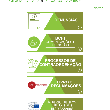
« anterior
5
6
7
8
9
10
11
próximo »
Voltar