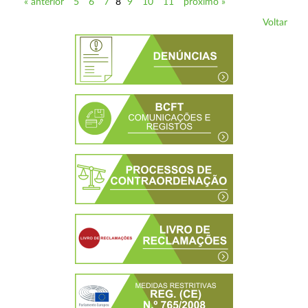
« anterior
5
6
7
8
9
10
11
próximo »
Voltar