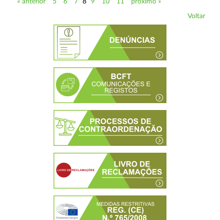
« anterior
5
6
7
8
9
10
11
próximo »
Voltar