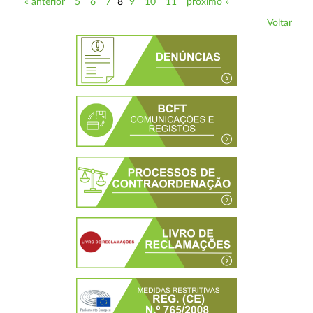
« anterior
5
6
7
8
9
10
11
próximo »
Voltar