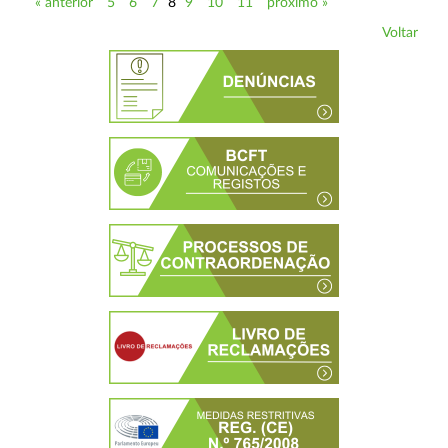
« anterior
5
6
7
8
9
10
11
próximo »
Voltar