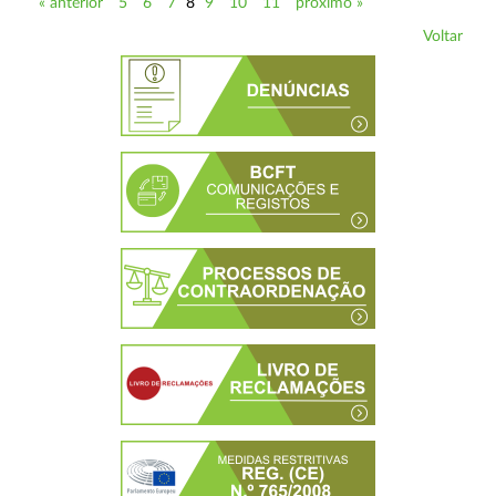
« anterior
5
6
7
8
9
10
11
próximo »
Voltar