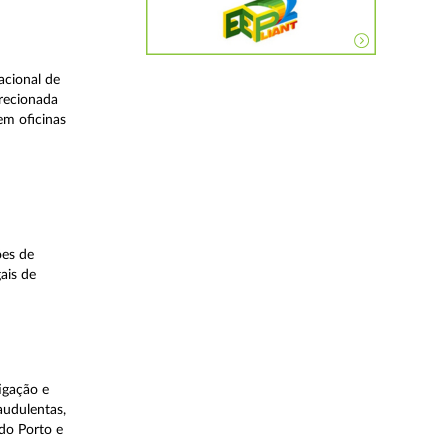
acional de
irecionada
em oficinas
ões de
ais de
igação e
audulentas,
do Porto e