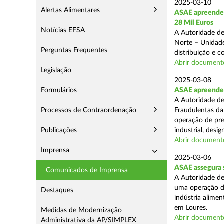
2025-03-10
Alertas Alimentares
ASAE apreende 
28 Mil Euros
Notícias EFSA
A Autoridade de
Norte – Unidade
Perguntas Frequentes
distribuição e 
Abrir document
Legislação
2025-03-08
Formulários
ASAE apreende m
A Autoridade de
Processos de Contraordenação
Fraudulentas da
operação de pre
Publicações
industrial, desi
Abrir document
Imprensa
2025-03-06
ASAE assegura s
Comunicados de Imprensa
A Autoridade de
uma operação de
Destaques
indústria alimen
em Loures.
Medidas de Modernização
Abrir document
Administrativa da AP/SIMPLEX