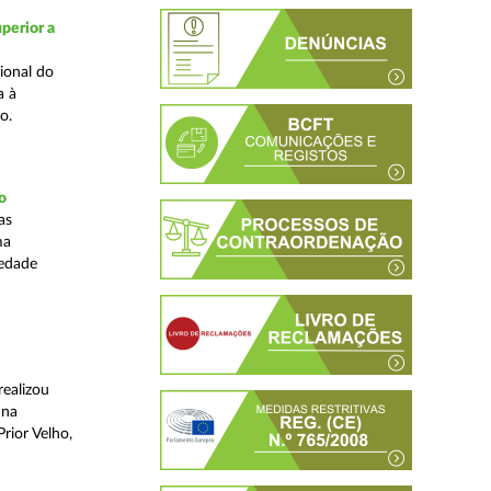
perior a
ional do
a à
o.
o
as
ma
iedade
realizou
 na
rior Velho,