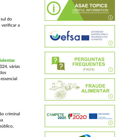
 sul do
verificar a
dulentas
024, várias
ados
essencial
o criminal
ma
úblico,