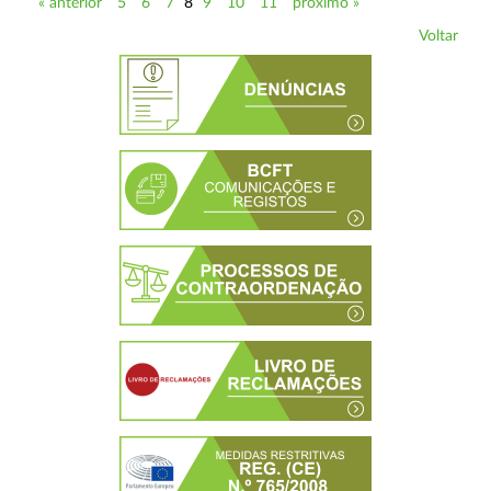
« anterior
5
6
7
8
9
10
11
próximo »
Voltar