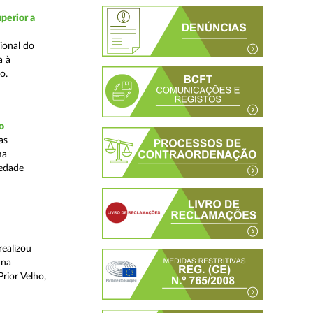
perior a
ional do
a à
o.
o
as
ma
iedade
realizou
 na
rior Velho,