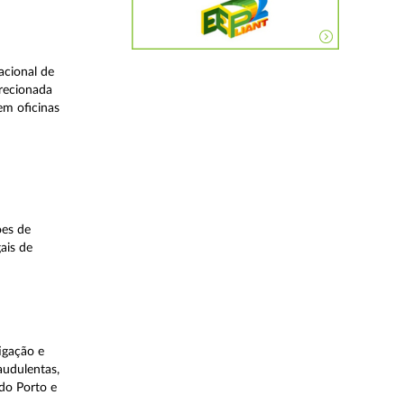
acional de
irecionada
em oficinas
ões de
ais de
igação e
audulentas,
do Porto e