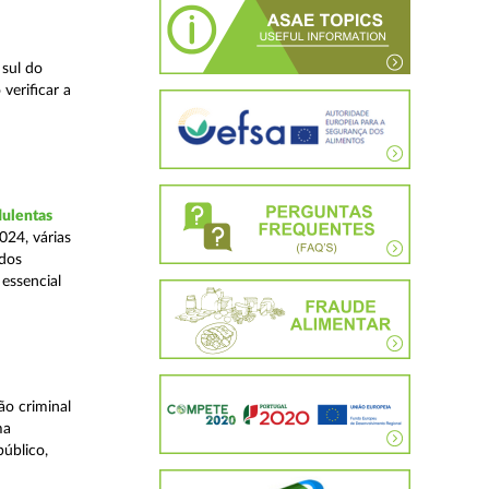
 sul do
verificar a
dulentas
024, várias
ados
essencial
o criminal
ma
úblico,