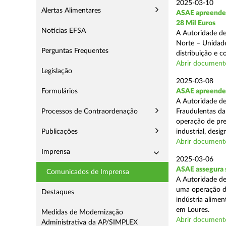
2025-03-10
Alertas Alimentares
ASAE apreende 
28 Mil Euros
Notícias EFSA
A Autoridade de
Norte – Unidade
Perguntas Frequentes
distribuição e 
Abrir document
Legislação
2025-03-08
Formulários
ASAE apreende m
A Autoridade de
Processos de Contraordenação
Fraudulentas da
operação de pre
Publicações
industrial, desi
Abrir document
Imprensa
2025-03-06
ASAE assegura s
Comunicados de Imprensa
A Autoridade de
uma operação de
Destaques
indústria alimen
em Loures.
Medidas de Modernização
Abrir document
Administrativa da AP/SIMPLEX