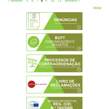
« anterior
5
6
7
8
9
10
11
próximo »
Voltar