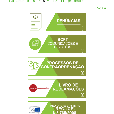
« anterior
5
6
7
8
9
10
11
próximo »
Voltar