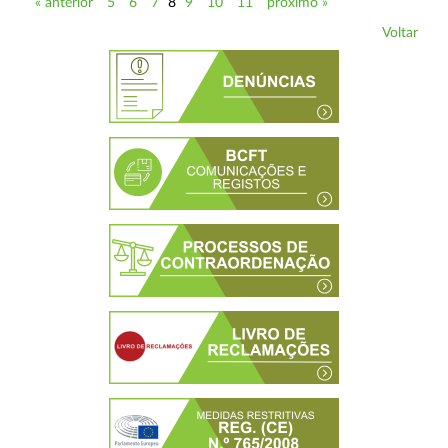
« anterior
5
6
7
8
9
10
11
próximo »
Voltar