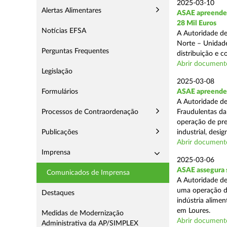
2025-03-10
Alertas Alimentares
ASAE apreende 
28 Mil Euros
Notícias EFSA
A Autoridade de
Norte – Unidade
Perguntas Frequentes
distribuição e 
Abrir document
Legislação
2025-03-08
Formulários
ASAE apreende m
A Autoridade de
Processos de Contraordenação
Fraudulentas da
operação de pre
Publicações
industrial, desi
Abrir document
Imprensa
2025-03-06
ASAE assegura s
Comunicados de Imprensa
A Autoridade de
uma operação de
Destaques
indústria alimen
em Loures.
Medidas de Modernização
Abrir document
Administrativa da AP/SIMPLEX