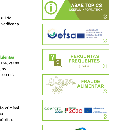
 sul do
verificar a
dulentas
024, várias
ados
essencial
o criminal
ma
úblico,