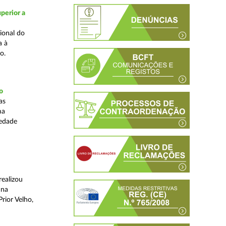
perior a
ional do
a à
o.
o
as
ma
iedade
realizou
 na
rior Velho,