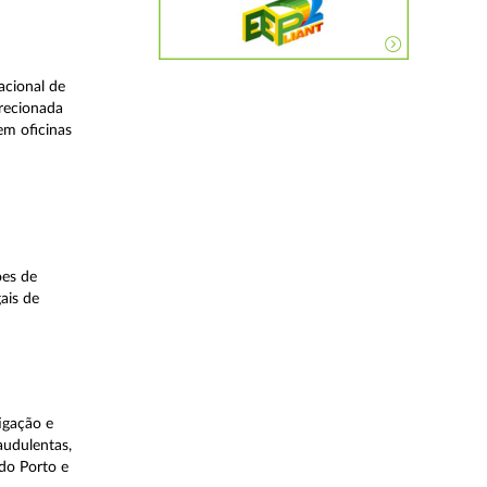
acional de
irecionada
em oficinas
ões de
ais de
igação e
audulentas,
do Porto e