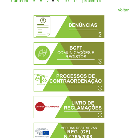
« anterior
5
6
7
8
9
10
11
próximo »
Voltar