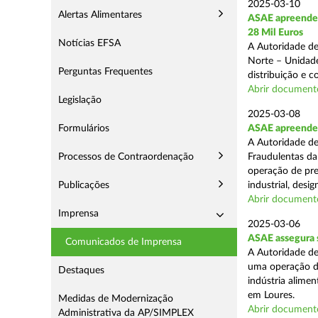
2025-03-10
Alertas Alimentares
ASAE apreende 
28 Mil Euros
Notícias EFSA
A Autoridade de
Norte – Unidade
Perguntas Frequentes
distribuição e 
Abrir document
Legislação
2025-03-08
Formulários
ASAE apreende m
A Autoridade de
Processos de Contraordenação
Fraudulentas da
operação de pre
Publicações
industrial, desi
Abrir document
Imprensa
2025-03-06
ASAE assegura s
Comunicados de Imprensa
A Autoridade de
uma operação de
Destaques
indústria alimen
em Loures.
Medidas de Modernização
Abrir document
Administrativa da AP/SIMPLEX