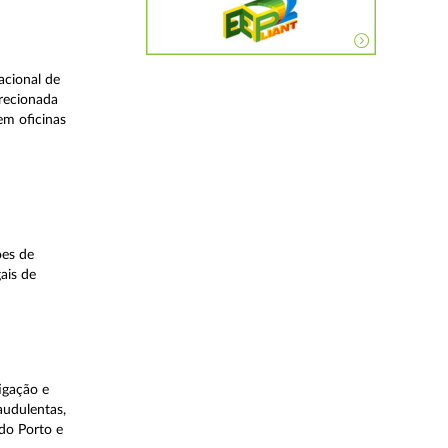
acional de
irecionada
em oficinas
ões de
ais de
igação e
audulentas,
do Porto e