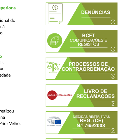
perior a
ional do
a à
o.
o
as
ma
iedade
realizou
 na
rior Velho,