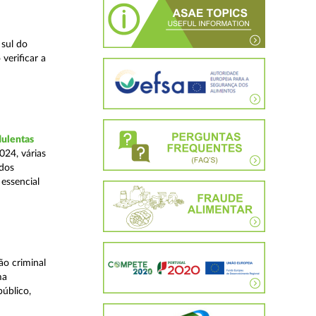
 sul do
verificar a
dulentas
024, várias
ados
essencial
o criminal
ma
úblico,