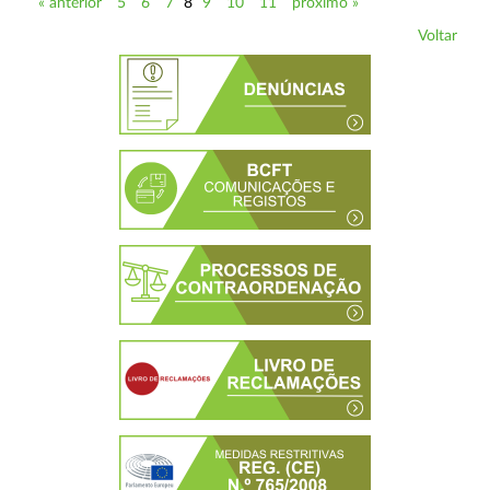
« anterior
5
6
7
8
9
10
11
próximo »
Voltar