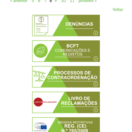
« anterior
5
6
7
8
9
10
11
próximo »
Voltar