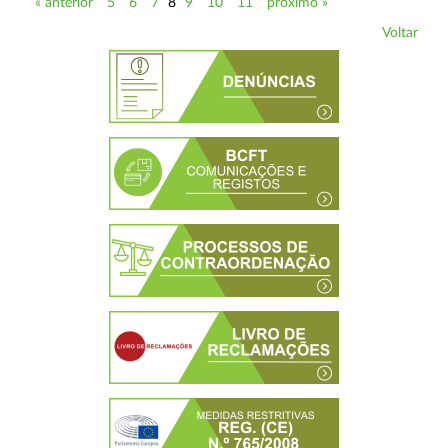
« anterior
5
6
7
8
9
10
11
próximo »
Voltar