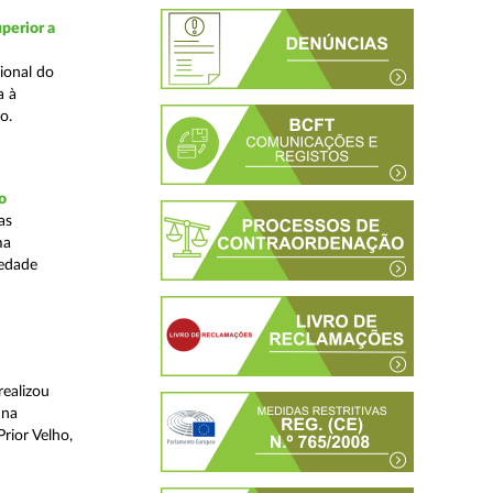
perior a
ional do
a à
o.
o
as
ma
iedade
realizou
 na
rior Velho,