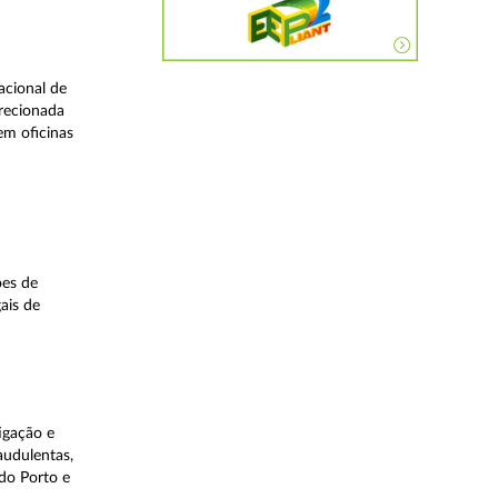
acional de
irecionada
em oficinas
ões de
ais de
igação e
audulentas,
do Porto e