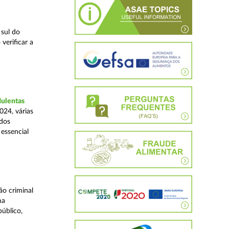
 sul do
verificar a
dulentas
024, várias
ados
essencial
o criminal
ma
úblico,