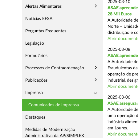
2025-03-10
Alertas Alimentares
ASAE apreende 
28 Mil Euros
Notícias EFSA
A Autoridade de
Norte – Unidade
Perguntas Frequentes
distribuição e 
Abrir document
Legislação
2025-03-08
Formulários
ASAE apreende m
A Autoridade de
Processos de Contraordenação
Fraudulentas da
operação de pre
Publicações
industrial, desi
Abrir document
Imprensa
2025-03-06
ASAE assegura s
Comunicados de Imprensa
A Autoridade de
uma operação de
Destaques
indústria alimen
em Loures.
Medidas de Modernização
Abrir document
Administrativa da AP/SIMPLEX