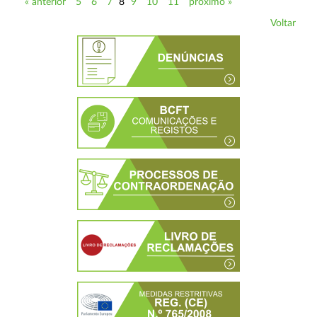
« anterior
5
6
7
8
9
10
11
próximo »
Voltar