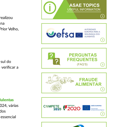
realizou
 na
rior Velho,
 sul do
verificar a
dulentas
024, várias
ados
essencial