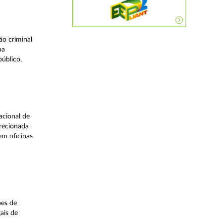
o criminal
ma
úblico,
acional de
irecionada
em oficinas
ões de
ais de