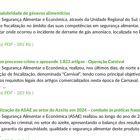
alubridade de géneros alimentícios
 Segurança Alimentar e Económica, através da Unidade Regional do Sul, 
 fiscalização no âmbito das suas competências em segurança alimentar,
tar onde ocorreu o incidente de derrame de gás amoníaco, localizada no P
o( PDF - 281 Kb )
m processo-crime e apreende 1.823 artigos - Operação Carnival
 Segurança Alimentar e Económica, realizou, nos últimos dias, de norte a
ão de fiscalização, denominada “Carnival”, tendo como principal objetivo 
s requisitos legais dos artigos comercializados nesta época de Carnaval,
...
o( PDF - 283 Kb )
alização da ASAE ao setor do Azeite em 2024 – combate às práticas frau
 Segurança Alimentar e Económica (ASAE) realizou ao longo do ano de 2
evenção criminal, no setor do azeite, apresentando o balanço dos result
 garantia da genuinidade, qualidade e segurança alimentar deste produto 
.