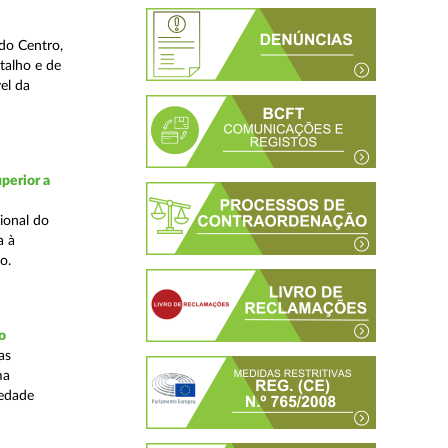
do Centro,
talho e de
el da
perior a
ional do
a à
o.
o
as
ma
iedade