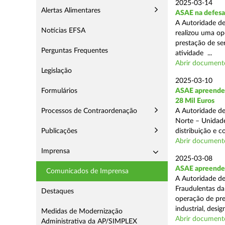
2025-03-14
Alertas Alimentares
ASAE na defesa
A Autoridade de
Notícias EFSA
realizou uma op
prestação de ser
Perguntas Frequentes
atividade ...
Abrir document
Legislação
2025-03-10
Formulários
ASAE apreende 
28 Mil Euros
Processos de Contraordenação
A Autoridade de
Norte – Unidade
Publicações
distribuição e 
Abrir document
Imprensa
2025-03-08
ASAE apreende m
Comunicados de Imprensa
A Autoridade de
Fraudulentas da
Destaques
operação de pre
industrial, desi
Medidas de Modernização
Abrir document
Administrativa da AP/SIMPLEX