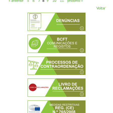
« anterior
5
6
7
8
9
10
11
próximo »
Voltar