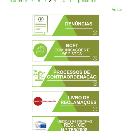
« anterior
5
6
7
8
9
10
11
próximo »
Voltar