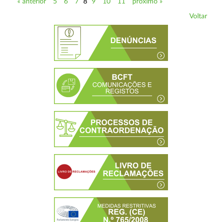
« anterior
5
6
7
8
9
10
11
próximo »
Voltar