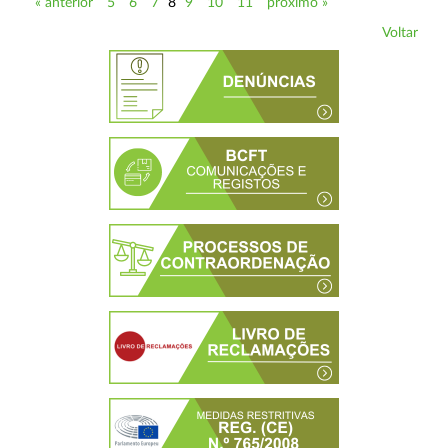
« anterior
5
6
7
8
9
10
11
próximo »
Voltar